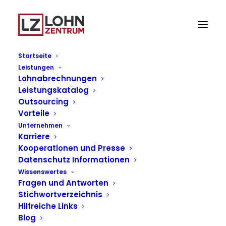
Startseite
Leistungen
Allgemeine
Lohnabrechnungen
Leistungskatalog
Geschäftsbedingunge
Outsourcing
Vorteile
§ 1 Allgemeines – Vertragsgegenstand
Unternehmen
Karriere
1) Diese Allgemeinen Geschäftsbedingungen regeln
Kooperationen und Presse
Datenschutz Informationen
die Geschäftsbeziehungen zwischen der Lohnzentrum
Wissenswertes
(LZ) GmbH & Co. KG und dem Auftraggeber (im
Fragen und Antworten
Folgenden Kunden genannt) im gesamten
Stichwortverzeichnis
beauftragten Dienstleistungsvertragsverhältnis.
Hilfreiche Links
Entgegenstehende oder von unseren Allgemeinen
Blog