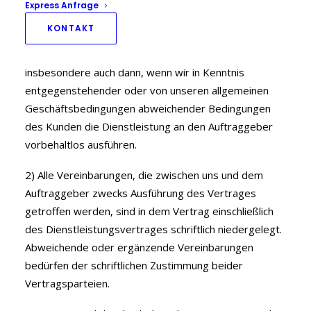
Geschäftsbedingungen abweichende Bedingungen
Express Anfrage
des Auftraggeberserkennen wir nicht an, es sei denn,
KONTAKT
wir stimmen ihrer Geltung ausdrücklich zu. Unsere
allgemeinen Geschäftsbedingungen gelten
insbesondere auch dann, wenn wir in Kenntnis
entgegenstehender oder von unseren allgemeinen
Geschäftsbedingungen abweichender Bedingungen
des Kunden die Dienstleistung an den Auftraggeber
vorbehaltlos ausführen.
2) Alle Vereinbarungen, die zwischen uns und dem
Auftraggeber zwecks Ausführung des Vertrages
getroffen werden, sind in dem Vertrag einschließlich
des Dienstleistungsvertrages schriftlich niedergelegt.
Abweichende oder ergänzende Vereinbarungen
bedürfen der schriftlichen Zustimmung beider
Vertragsparteien.